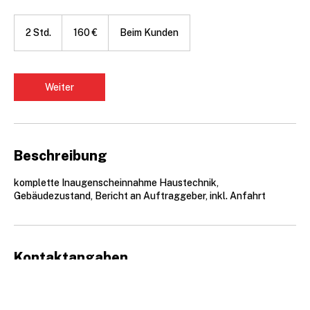
160
Euro
2 Std.
2
160 €
Beim Kunden
S
t
d
.
Weiter
Beschreibung
komplette Inaugenscheinnahme Haustechnik,
Gebäudezustand, Bericht an Auftraggeber, inkl. Anfahrt
Kontaktangaben
02274900900
info@roehrbein.gmbh