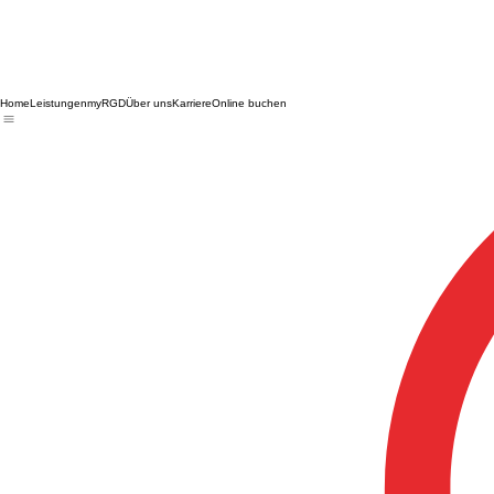
Home
Leistungen
myRGD
Über uns
Karriere
Online buchen