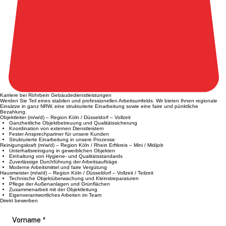
Karriere bei Röhrbein Gebäudedienstleistungen
Werden Sie Teil eines stabilen und professionellen Arbeitsumfelds. Wir bieten Ihnen regionale
Einsätze in ganz NRW, eine strukturierte Einarbeitung sowie eine faire und pünktliche
Bezahlung.
Objektleiter (m/w/d) – Region Köln / Düsseldorf – Vollzeit
Ganzheitliche Objektbetreuung und Qualitätssicherung
Koordination von externen Dienstleistern
Fester Ansprechpartner für unsere Kunden
Strukturierte Einarbeitung in unsere Prozesse
Reinigungskraft (m/w/d) – Region Köln / Rhein Erftkreis – Mini / Midijob
Unterhaltsreinigung in gewerblichen Objekten
Einhaltung von Hygiene- und Qualitätsstandards
Zuverlässige Durchführung der Arbeitsaufträge
Moderne Arbeitsmittel und faire Vergütung
Hausmeister (m/w/d) – Region Köln / Düsseldorf – Vollzeit / Teilzeit
Technische Objektüberwachung und Kleinstreparaturen
Pflege der Außenanlagen und Grünflächen
Zusammenarbeit mit der Objektleitung
Eigenverantwortliches Arbeiten im Team
Direkt bewerben